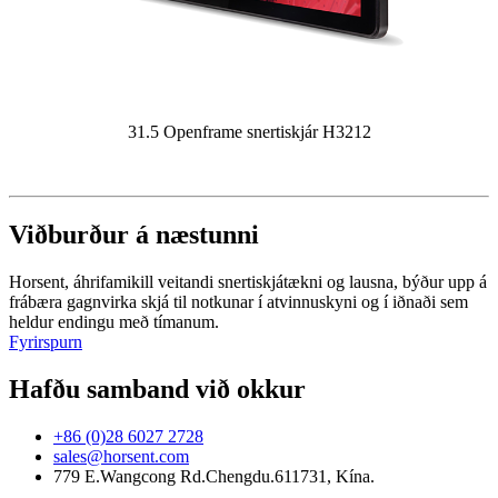
31.5 Openframe snertiskjár H3212
Viðburður á næstunni
Horsent, áhrifamikill veitandi snertiskjátækni og lausna, býður upp á
frábæra gagnvirka skjá til notkunar í atvinnuskyni og í iðnaði sem
heldur endingu með tímanum.
Fyrirspurn
Hafðu samband við okkur
+86 (0)28 6027 2728
sales@horsent.com
779 E.Wangcong Rd.Chengdu.611731, Kína.