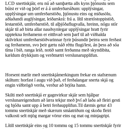
LCD snertiskjáir, eru nú að samþætta alls kyns þjónustu sem
búist er við og þörf er á á umferðarsíðum: upplýsingar,
upplýsingar um umferðarstöðu, þjónustu eins og miðasölu,
aðlaðandi auglýsingar, leiðarskrá: frá a. lítil strætóstoppistöð,
lestarstöð, umferðarstöð, til alþjóðaflugvalla, hreinn, nógu stór
skjár til að birta allar nauðsynlegar upplýsingar hratt fyrir
upptekna ferðamenn er eitthvað sem þarf til að viðhalda
skilvirkni umferðarstöðvarinnar fyrir þúsundir þeirra sem ferðast
og ferðamenn, svo þeir gætu náð réttu flugi/lest, án þess að sóa
tíma í bið, ranga leið, notið samt ferðanna með skyndibita,
kældum drykkjum og verðmætri verslunarupplifun.
Horsent mælir með snertiskjámerkingum frekar en stafrænum
skiltum: horfast í augu við það, ef ferðalangar snerta skjá og
engin viðbrögð verða, verður að brjóta hann.
Skilti með snertiskjá er gagnvirkur skjár sem hjálpar
verslunareigendum að læra tekjur með því að laða að fleiri gesti
og bjóða samt upp á betri ferðaupplifun.Til dæmis getur 43
tommu snertiskjár með skærum smáatriðum og skoða fleiri
valkosti selt mjög margar vörur eins og mat og minjagripi.
Lítill snertiskjár eins og 10 tommu og 15 tommu snertiskjár fyrir