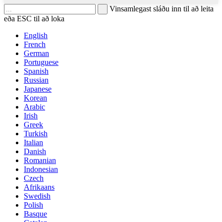
Vinsamlegast sláðu inn til að leita
eða ESC til að loka
English
French
German
Portuguese
Spanish
Russian
Japanese
Korean
Arabic
Irish
Greek
Turkish
Italian
Danish
Romanian
Indonesian
Czech
Afrikaans
Swedish
Polish
Basque