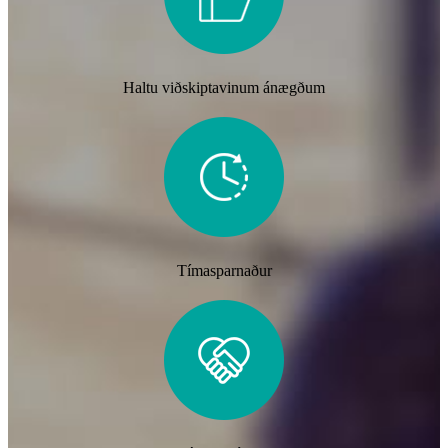
Haltu viðskiptavinum ánægðum
Tímasparnaður