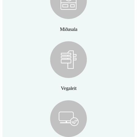
Miðasala
Vegaleit