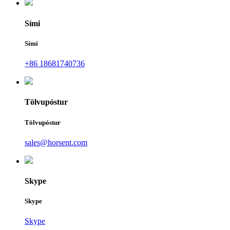
Sími
Sími
+86 18681740736
Tölvupóstur
Tölvupóstur
sales@horsent.com
Skype
Skype
Skype