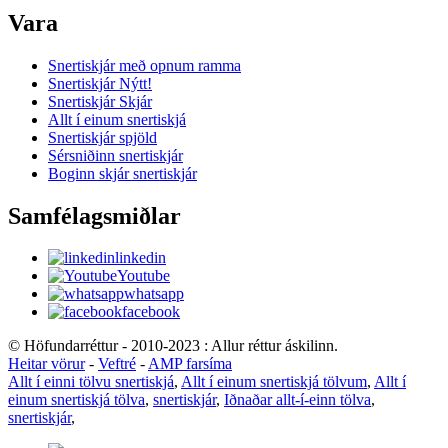
Vara
Snertiskjár með opnum ramma
Snertiskjár Nýtt!
Snertiskjár Skjár
Allt í einum snertiskjá
Snertiskjár spjöld
Sérsniðinn snertiskjár
Boginn skjár snertiskjár
Samfélagsmiðlar
linkedin
Youtube
whatsapp
facebook
© Höfundarréttur - 2010-2023 : Allur réttur áskilinn.
Heitar vörur
-
Veftré
-
AMP farsíma
Allt í einni tölvu snertiskjá
,
Allt í einum snertiskjá tölvum
,
Allt í
einum snertiskjá tölva
,
snertiskjár
,
Iðnaðar allt-í-einn tölva
,
snertiskjár
,