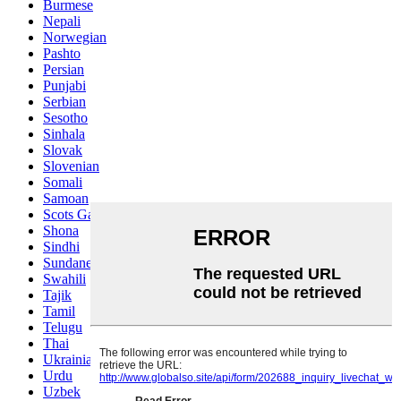
Burmese
Nepali
Norwegian
Pashto
Persian
Punjabi
Serbian
Sesotho
Sinhala
Slovak
Slovenian
Somali
Samoan
Scots Gaelic
Shona
Sindhi
Sundanese
Swahili
Tajik
Tamil
Telugu
Thai
Ukrainian
Urdu
Uzbek