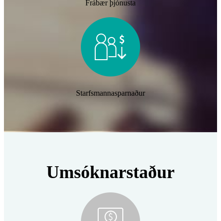
Frábær þjónusta
Starfsmannasparnaður
Umsóknarstaður