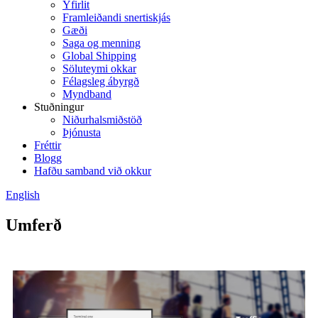
Yfirlit
Framleiðandi snertiskjás
Gæði
Saga og menning
Global Shipping
Söluteymi okkar
Félagsleg ábyrgð
Myndband
Stuðningur
Niðurhalsmiðstöð
Þjónusta
Fréttir
Blogg
Hafðu samband við okkur
English
Umferð