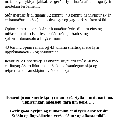
matar- og drykkjarsjálfsala er gerður fyrir hraða afhendingu fyrir
upptekna ferðamenn.
Stór snertiskjár til dæmis 32 tommu, 43 tommu gagnvirkur skjár
er hannaður til að sýna upplýsingar og gagnvirk stafræn skilti
Opinn ramma snertiskjár er hannaður fyrir söluturn eins og
miðaskammtara fyrir lestarstöð, neðanjarðarlest og
sjálfsinnritunarsölu á flugvellinum
43 tommu opinn rammi og 43 tommu snertiskjár eru fyrir
upplýsingaborðið og söluturninn.
Þessir PCAP snertiskjáir í atvinnuskyni eru smíðaðir með
endingargóðum íhlutum til að skila dásamlegum skjá og
reiprennandi samskiptum við snertiskjá.
Horsent þróar snertiskjá fyrir umferð, stytta innritunartíma,
upplýsingar, miðasölu, fara um borð……
Gerir góða byrjun og fullkominn endi fyrir allar ferðir:
Stöðin og flugvöllurinn verða sléttur og afkastamikill.