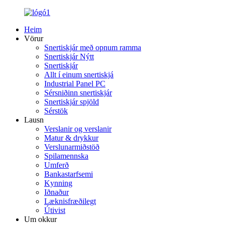
Heim
Vörur
Snertiskjár með opnum ramma
Snertiskjár Nýtt
Snertiskjár
Allt í einum snertiskjá
Industrial Panel PC
Sérsniðinn snertiskjár
Snertiskjár spjöld
Sérstök
Lausn
Verslanir og verslanir
Matur & drykkur
Verslunarmiðstöð
Spilamennska
Umferð
Bankastarfsemi
Kynning
Iðnaður
Læknisfræðilegt
Útivist
Um okkur