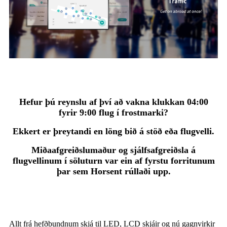
Hefur þú reynslu af því að vakna klukkan 04:00
fyrir 9:00 flug í frostmarki?
Ekkert er þreytandi en löng bið á stöð eða flugvelli.
Miðaafgreiðslumaður og sjálfsafgreiðsla á
flugvellinum í söluturn var ein af fyrstu forritunum
þar sem Horsent rúllaði upp.
Allt frá hefðbundnum skjá til LED, LCD skjáir og nú gagnvirkir