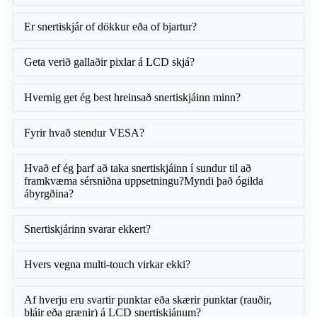
Er snertiskjár of dökkur eða of bjartur?
Geta verið gallaðir pixlar á LCD skjá?
Hvernig get ég best hreinsað snertiskjáinn minn?
Fyrir hvað stendur VESA?
Hvað ef ég þarf að taka snertiskjáinn í sundur til að
framkvæma sérsniðna uppsetningu?Myndi það ógilda
ábyrgðina?
Snertiskjárinn svarar ekkert?
Hvers vegna multi-touch virkar ekki?
Af hverju eru svartir punktar eða skærir punktar (rauðir,
bláir eða grænir) á LCD snertiskjánum?