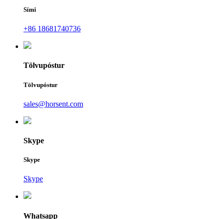
Sími
+86 18681740736
Tölvupóstur
Tölvupóstur
sales@horsent.com
Skype
Skype
Skype
Whatsapp