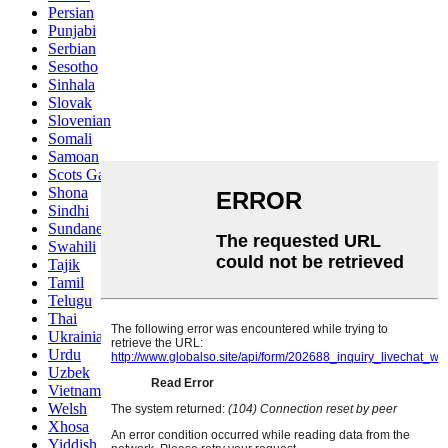
Persian
Punjabi
Serbian
Sesotho
Sinhala
Slovak
Slovenian
Somali
Samoan
Scots Gaelic
Shona
Sindhi
Sundanese
Swahili
Tajik
Tamil
Telugu
Thai
Ukrainian
Urdu
Uzbek
Vietnamese
Welsh
Xhosa
Yiddish