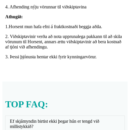
4. Afhending nýju vörunnar til viðskiptavina
Athugið:
1.Horsent mun hafa efni á fraktkostnaði beggja aðila.
2. Viðskiptavinir verða að nota upprunalega pakkann til að skila
vörunum til Horsent, annars ættu viðskiptavinir að bera kostnað
af tjóni við afhendingu.
3. Þessi þjónusta hentar ekki fyrir kynningarvörur.
TOP FAQ:
Ef skjámyndin birtist ekki þegar hún er tengd við
millistykkið?