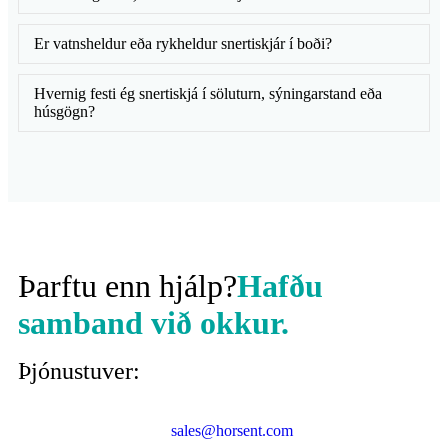
Er vatnsheldur eða rykheldur snertiskjár í boði?
Hvernig festi ég snertiskjá í söluturn, sýningarstand eða
húsgögn?
Þarftu enn hjálp?
Hafðu
samband við okkur.
Þjónustuver:
sales@horsent.com