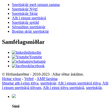
Snertiskjár með opnum ramma
Snertiskjár Nýtt!
Snertiskjár Skjár
Allt í einum snertiskjá
Snertiskjár spjöld
Sérsniðinn snertiskjár
Boginn skjár snertiskjár
Samfélagsmiðlar
linkedin
Youtube
whatsapp
facebook
© Höfundarréttur - 2010-2023 : Allur réttur áskilinn.
Heitar vörur
-
Veftré
-
AMP farsíma
Iðnaðar allt-í-einn tölva
,
snertiskjár
,
Allt í einum snertiskjá tölva
,
Allt
í einum snertiskjá tölvum
,
Allt í einni tölvu snertiskjá
,
snertiskjár
,
Sími