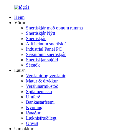
Heim
Vörur
Snertiskjár með opnum ramma
Snertiskjár Nýtt
Snertiskjár
Allt í einum snertiskjá
Industrial Panel PC
Sérsniðinn snertiskjár
Snertiskjár spjöld
Sérstök
Lausn
Verslanir og verslanir
Matur & drykkur
Verslunarmiðstöð
Spilamennska
Umferð
Bankastarfsemi
Kynning
Iðnaður
Læknisfræðilegt
Útivist
Um okkur