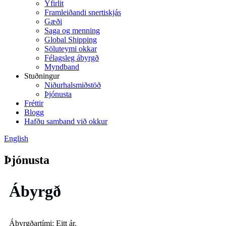
Yfirlit
Framleiðandi snertiskjás
Gæði
Saga og menning
Global Shipping
Söluteymi okkar
Félagsleg ábyrgð
Myndband
Stuðningur
Niðurhalsmiðstöð
Þjónusta
Fréttir
Blogg
Hafðu samband við okkur
English
Þjónusta
Ábyrgð
Ábyrgðartími: Eitt ár.