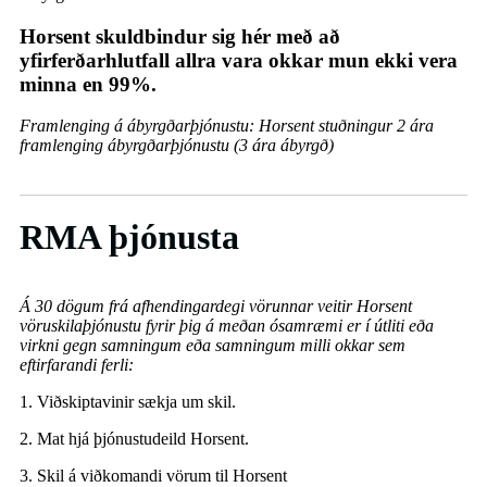
Horsent skuldbindur sig hér með að
yfirferðarhlutfall allra vara okkar mun ekki vera
minna en 99%.
Framlenging á ábyrgðarþjónustu: Horsent stuðningur 2 ára
framlenging ábyrgðarþjónustu (3 ára ábyrgð)
RMA þjónusta
Á 30 dögum frá afhendingardegi vörunnar veitir Horsent
vöruskilaþjónustu fyrir þig á meðan ósamræmi er í útliti eða
virkni gegn samningum eða samningum milli okkar sem
eftirfarandi ferli:
1. Viðskiptavinir sækja um skil.
2. Mat hjá þjónustudeild Horsent.
3. Skil á viðkomandi vörum til Horsent