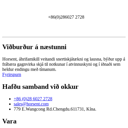
+86(0)286027 2728
Viðburður á næstunni
Horsent, áhrifamikill veitandi snertiskjátækni og lausna, býður upp á
frábæra gagnvirka skjá til notkunar í atvinnuskyni og í iðnaði sem
heldur endingu með tímanum.
Fyrirspurn
Hafðu samband við okkur
+86 (0)28 6027 2728
sales@horsent.com
779 E.Wangcong Rd.Chengdu.611731, Kína.
Vara