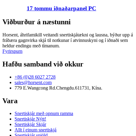
17 tommu iðnaðarpanel PC
Viðburður á næstunni
Horsent, áhrifamikill veitandi snertiskjátækni og lausna, býður upp á
frábæra gagnvirka skjá til notkunar í atvinnuskyni og í iðnaði sem
heldur endingu með tímanum.
Fyrirspurn
Hafðu samband við okkur
+86 (0)28 6027 2728
sales@horsent.com
779 E.Wangcong Rd.Chengdu.611731, Kína.
Vara
Snertiskjár með opnum ramma
Snertiskjár Nýtt!
Snertiskjár Skjár
Allt í einum snertiskjá
Snertiskjár spjöld