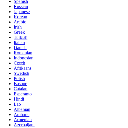
Spanish
Russian
Japanese
Korean
Arabic
Irish
Greek
Turkish
Italian
Danish
Romanian
Indonesian
Czech
Afrikaans
Swedish
Polish
Basque
Catalan
Esperanto
Hindi
Lao
Albanian
Amharic
Armenian
Azerbaijani