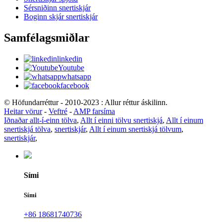
Sérsniðinn snertiskjár
Boginn skjár snertiskjár
Samfélagsmiðlar
linkedin
Youtube
whatsapp
facebook
© Höfundarréttur - 2010-2023 : Allur réttur áskilinn.
Heitar vörur
-
Veftré
-
AMP farsíma
Iðnaðar allt-í-einn tölva
,
Allt í einni tölvu snertiskjá
,
Allt í einum
snertiskjá tölva
,
snertiskjár
,
Allt í einum snertiskjá tölvum
,
snertiskjár
,
Sími
Sími
+86 18681740736