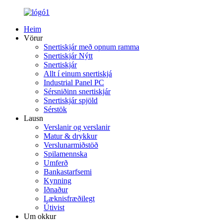
Heim
Vörur
Snertiskjár með opnum ramma
Snertiskjár Nýtt
Snertiskjár
Allt í einum snertiskjá
Industrial Panel PC
Sérsniðinn snertiskjár
Snertiskjár spjöld
Sérstök
Lausn
Verslanir og verslanir
Matur & drykkur
Verslunarmiðstöð
Spilamennska
Umferð
Bankastarfsemi
Kynning
Iðnaður
Læknisfræðilegt
Útivist
Um okkur