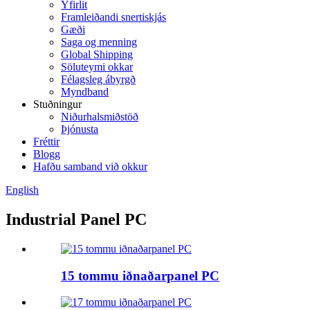
Yfirlit
Framleiðandi snertiskjás
Gæði
Saga og menning
Global Shipping
Söluteymi okkar
Félagsleg ábyrgð
Myndband
Stuðningur
Niðurhalsmiðstöð
Þjónusta
Fréttir
Blogg
Hafðu samband við okkur
English
Industrial Panel PC
15 tommu iðnaðarpanel PC