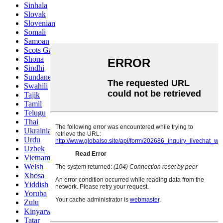
Sinhala
Slovak
Slovenian
Somali
Samoan
Scots Gaelic
Shona
Sindhi
Sundanese
Swahili
Tajik
Tamil
Telugu
Thai
Ukrainian
Urdu
Uzbek
Vietnamese
Welsh
Xhosa
Yiddish
Yoruba
Zulu
Kinyarwanda
Tatar